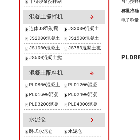
吨）
吨）
（年产20万
(年产15万吨)
干粉砂浆搅拌站
可与搅拌
吨）
（年产10万
称量准确
混凝土搅拌机
吨）
电子称量
连体JS强制搅
JS3000混凝土
拌机
搅拌机
JS2000混凝土
JS1500混凝土
搅拌机
搅拌机
JS1000混凝土
JS750混凝土搅
PLD
搅拌机
拌机
JS500混凝土搅
拌机
混凝土配料机
PLD800混凝土
PLD1200混凝
配料机
土配料机
PLD1600混凝
PLD2400混凝
土配料机
土配料机
PLD3200混凝
PLD4800混凝
土配料机
土配料机
水泥仓
卧式水泥仓
水泥仓