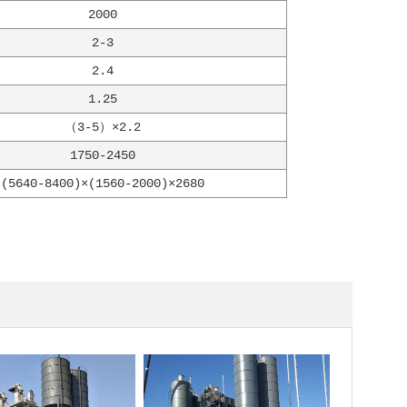
2000
2-3
2.4
1.25
（3-5）×2.2
1750-2450
(5640-8400)×(1560-2000)×2680