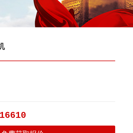
机
16610