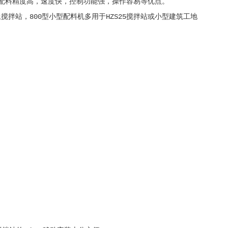
配料精度高，速度快，控制功能强，操作容易等优点。
搅拌站，800型小型配料机多用于HZS25搅拌站或小型建筑工地