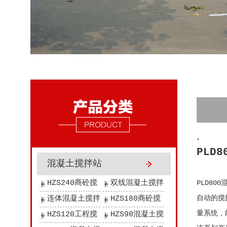
,
PLD
混凝土搅拌站
HZS240商砼搅
双线混凝土搅拌
PLD8
拌站
站
自动的搅
连体混凝土搅拌
HZS180商砼搅
量系统，
站
拌站
HZS120工程搅
HZS90混凝土搅