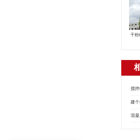
干粉
搅拌
建个
混凝