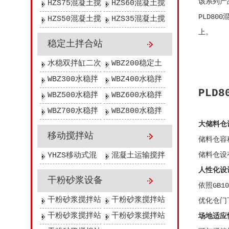
该系列产
拌站
拌站
HZS75混凝土搅
HZS60混凝土搅
PLD8
拌站
拌站
HZS50混凝土搅
HZS35混凝土搅
上。
拌站
拌站
稳定土拌合站
水稳双拌缸二次
WBZ200稳定土
拌合站
拌合站
WBZ300水稳拌
WBZ400水稳拌
PLD
合站
和站
WBZ500水稳拌
WBZ600水稳拌
合站
和站
WBZ700水稳拌
WBZ800水稳拌
大储料仓
和站
合站
移动搅拌站
储料仓容
储料仓设
YHZS移动式混
混凝土运输搅拌
人性化设
凝土搅拌站
车
干粉砂浆设备
依照GB
干粉砂浆搅拌站
干粉砂浆搅拌站
优化仓门
（年产50万
（年产30万
干粉砂浆搅拌站
干粉砂浆搅拌站
场地适应