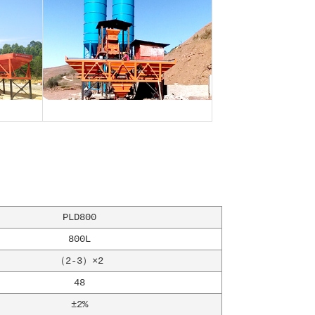
PLD800
800L
（2-3）×2
48
±2%